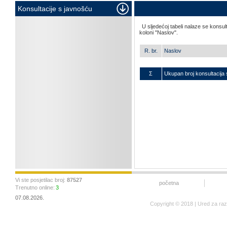
Konsultacije s javnošću
U sljedećoj tabeli nalaze se konsul
koloni "Naslov".
R. br.
Naslov
Σ
Ukupan broj konsultacija 
Vi ste posjetilac broj:
87527
početna
Trenutno online:
3
07.08.2026.
Copyright © 2018 | Ured za ra