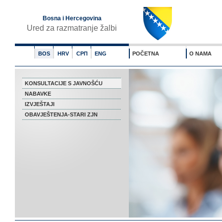
Bosna i Hercegovina
Ured za razmatranje žalbi
BOS
HRV
СРП
ENG
POČETNA
O NAMA
KONSULTACIJE S JAVNOŠĆU
NABAVKE
IZVJEŠTAJI
OBAVJEŠTENJA-STARI ZJN