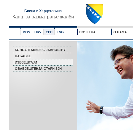
Босна и Херцеговина
Канц. за разматрање жалби
BOS
HRV
СРП
ENG
ПОЧЕТНА
О НАМА
КОНСУЛТАЦИЈЕ С ЈАВНОШЋУ
НАБАВКЕ
ИЗВЈЕШТАЈИ
ОБАВЈЕШТЕНЈА-СТАРИ ЗЈН