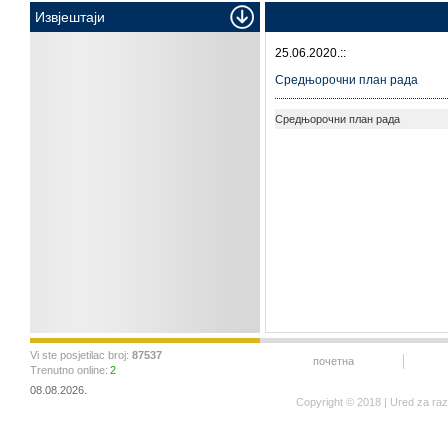
Извјештаји
25.06.2020.::
Средњорочни план рада
Средњорочни план рада
Vi ste posjetilac broj:
87537
почетна
Trenutno online:
2
08.08.2026.
Copyright © 2018 | Ured za ra