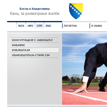
Босна и Херцеговина
Канц. за разматрање жалби
BOS
HRV
СРП
ENG
ПОЧЕТНА
О НАМА
КОНСУЛТАЦИЈЕ С ЈАВНОШЋУ
НАБАВКЕ
ИЗВЈЕШТАЈИ
ОБАВЈЕШТЕНЈА-СТАРИ ЗЈН