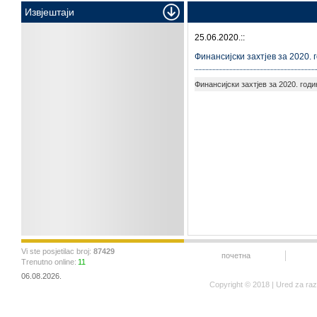
Извјештаји
25.06.2020.::
Финансијски захтјев за 2020. 
Финансијски захтјев за 2020. годи
Vi ste posjetilac broj:
87429
почетна
Trenutno online:
11
06.08.2026.
Copyright © 2018 | Ured za ra