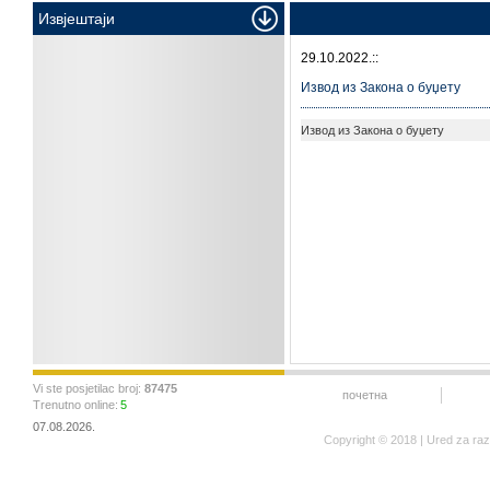
Извјештаји
29.10.2022.::
Извод из Закона о буџету
Извод из Закона о буџету
Vi ste posjetilac broj:
87475
почетна
Trenutno online:
5
07.08.2026.
Copyright © 2018 | Ured za ra