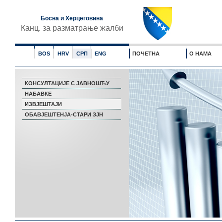
Босна и Херцеговина
Канц. за разматрање жалби
BOS
HRV
СРП
ENG
ПОЧЕТНА
О НАМА
КОНСУЛТАЦИЈЕ С ЈАВНОШЋУ
НАБАВКЕ
ИЗВЈЕШТАЈИ
ОБАВЈЕШТЕНЈА-СТАРИ ЗЈН