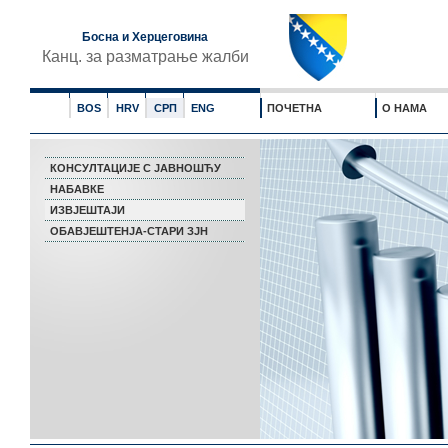
Босна и Херцеговина
Канц. за разматрање жалби
BOS
HRV
СРП
ENG
ПОЧЕТНА
О НАМА
КОНСУЛТАЦИЈЕ С ЈАВНОШЋУ
НАБАВКЕ
ИЗВЈЕШТАЈИ
ОБАВЈЕШТЕНЈА-СТАРИ ЗЈН