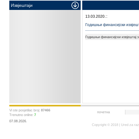
Извјештаји
13.03.2020.::
Годишњи финансијски извјешта
Годишњи финансијски извјештај з
Vi ste posjetilac broj:
87466
почетна
Trenutno online:
7
07.08.2026.
Copyright © 2018 | Ured za ra