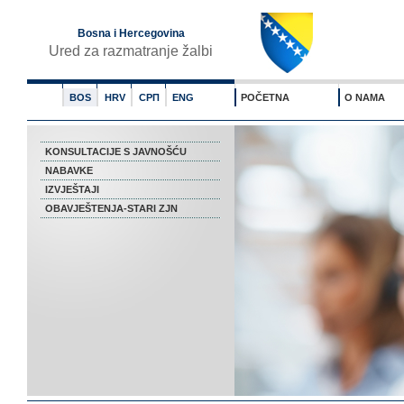
Bosna i Hercegovina
Ured za razmatranje žalbi
BOS
HRV
СРП
ENG
POČETNA
O NAMA
KONSULTACIJE S JAVNOŠĆU
NABAVKE
IZVJEŠTAJI
OBAVJEŠTENJA-STARI ZJN