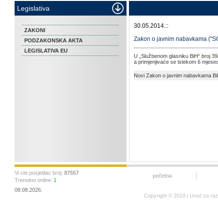
Legislativa
30.05.2014.::
ZAKONI
Zakon o javnim nabavkama ("SG
PODZAKONSKA AKTA
LEGISLATIVA EU
U „Službenom glasniku BiH“ broj 39
a primjenjivaće se istekom 6 mjese
Novi Zakon o javnim nabavkama BiH
Vi ste posjetilac broj:
87557
početna
Trenutno online:
1
08.08.2026.
Copyright © 2018 | Ured za ra