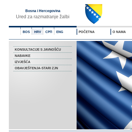
Bosna i Hercegovina
Ured za razmatranje žalbi
BOS
HRV
СРП
ENG
POČETNA
O NAMA
KONSULTACIJE S JAVNOŠĆU
NABAVKE
IZVJEŠĆA
OBAVJEŠTENJA-STARI ZJN