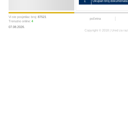
Σ
Ukupan broj dokumenata
Vi ste posjetilac broj:
87521
početna
Trenutno online:
4
07.08.2026.
Copyright © 2018 | Ured za ra