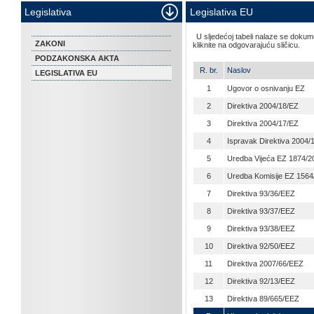
Legislativa
Legislativa EU
U sljedećoj tabeli nalaze se dokum
ZAKONI
kliknite na odgovarajuću sličicu.
PODZAKONSKA AKTA
R. br.
Naslov
LEGISLATIVA EU
1
Ugovor o osnivanju EZ
2
Direktiva 2004/18/EZ
3
Direktiva 2004/17/EZ
4
Ispravak Direktiva 2004/
5
Uredba Vijeća EZ 1874/2
6
Uredba Komisije EZ 1564
7
Direktiva 93/36/EEZ
8
Direktiva 93/37/EEZ
9
Direktiva 93/38/EEZ
10
Direktiva 92/50/EEZ
11
Direktiva 2007/66/EEZ
12
Direktiva 92/13/EEZ
13
Direktiva 89/665/EEZ