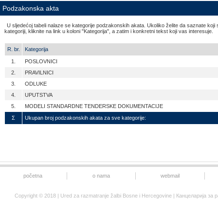
Podzakonska akta
U sljedećoj tabeli nalaze se kategorije podzakonskih akata. Ukoliko želite da saznate koj
kategoriji, kliknite na link u koloni "Kategorija", a zatim i konkretni tekst koji vas interesuje.
R. br.
Kategorija
1.
POSLOVNICI
2.
PRAVILNICI
3.
ODLUKE
4.
UPUTSTVA
5.
MODELI STANDARDNE TENDERSKE DOKUMENTACIJE
Σ
Ukupan broj podzakonskih akata za sve kategorije:
početna
o nama
webmail
Copyright © 2018 | Ured za razmatranje žalbi Bosne i Hercegovine | Канцеларија 