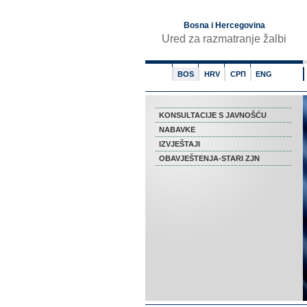
Bosna i Hercegovina
Ured za razmatranje žalbi
BOS
HRV
СРП
ENG
KONSULTACIJE S JAVNOŠĆU
NABAVKE
IZVJEŠTAJI
OBAVJEŠTENJA-STARI ZJN