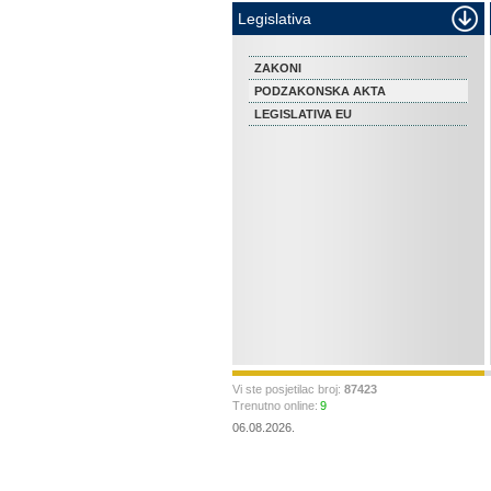
Legislativa
ZAKONI
PODZAKONSKA AKTA
LEGISLATIVA EU
Vi ste posjetilac broj:
87423
Trenutno online:
9
06.08.2026.