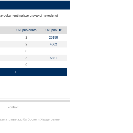
i se dokumenti nalaze u svakoj navedenoj
Ukupno akata
Ukupno Hit
2
23158
2
4002
0
3
5651
0
7
kontakt
за разматрање жалби Босне и Херцеговине