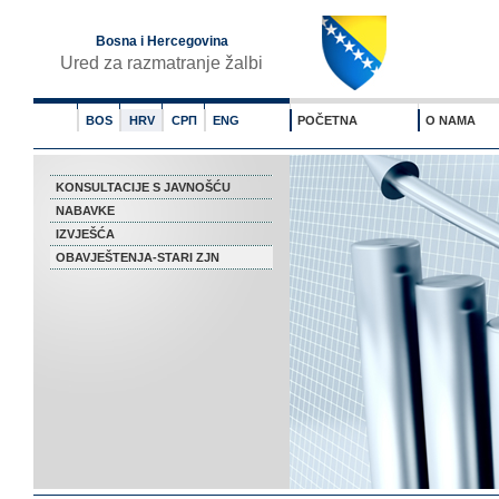
Bosna i Hercegovina
Ured za razmatranje žalbi
BOS
HRV
СРП
ENG
POČETNA
O NAMA
KONSULTACIJE S JAVNOŠĆU
NABAVKE
IZVJEŠĆA
OBAVJEŠTENJA-STARI ZJN