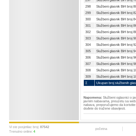
297
Službeni glasnik BiH broj 7
298
Službeni glasnik BiH broj 8
299
Službeni glasnik BiH broj 8
300
Službeni glasnik BiH broj 8
301
Službeni glasnik BiH broj 8
302
Službeni glasnik BiH broj 8
303
Službeni glasnik BiH broj 9
304
Službeni glasnik BiH broj 9
305
Službeni glasnik BiH broj 9
306
Službeni glasnik BiH broj 9
307
Službeni glasnik BiH broj 9
308
Službeni glasnik BiH broj 1
309
Službeni glasnik BiH broj 1
Σ
Ukupan broj službenih glas
Napomena:
Službeni oglasnici o j
javnim nabavama, preuzetu sa web st
nabava, preporučujemo da koristite
dođete do tražene obavijesti.
Vi ste posjetilac broj:
87542
početna
Trenutno online:
4