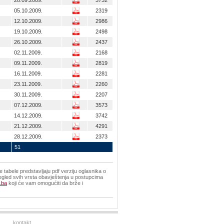
28.09.2009.
3732
05.10.2009.
2319
12.10.2009.
2986
19.10.2009.
2498
26.10.2009.
2437
02.11.2009.
2168
09.11.2009.
2819
16.11.2009.
2281
23.11.2009.
2260
30.11.2009.
2207
07.12.2009.
3573
14.12.2009.
3742
21.12.2009.
4291
28.12.2009.
2373
51
tabele predstavljaju pdf verziju oglasnika o
egled svih vrsta obavještenja u postupcima
.ba
koji će vam omogućiti da brže i
kontakt