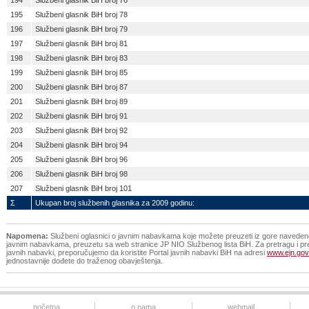
194
Službeni glasnik BiH broj 76
195
Službeni glasnik BiH broj 78
196
Službeni glasnik BiH broj 79
197
Službeni glasnik BiH broj 81
198
Službeni glasnik BiH broj 83
199
Službeni glasnik BiH broj 85
200
Službeni glasnik BiH broj 87
201
Službeni glasnik BiH broj 89
202
Službeni glasnik BiH broj 91
203
Službeni glasnik BiH broj 92
204
Službeni glasnik BiH broj 94
205
Službeni glasnik BiH broj 96
206
Službeni glasnik BiH broj 98
207
Službeni glasnik BiH broj 101
Σ
Ukupan broj službenih glasnika za 2009 godinu:
Napomena:
Službeni oglasnici o javnim nabavkama koje možete preuzeti iz gore navedene 
javnim nabavkama, preuzetu sa web stranice JP NIO Službenog lista BiH. Za pretragu i pr
javnih nabavki, preporučujemo da koristite Portal javnih nabavki BiH na adresi
www.ejn.gov
jednostavnije dođete do traženog obavještenja.
početna
o nama
webmail