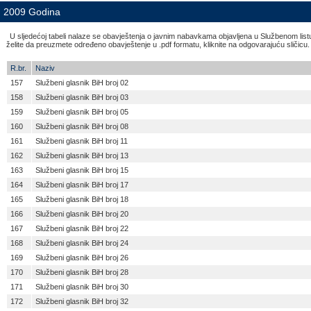
2009 Godina
U sljedećoj tabeli nalaze se obavještenja o javnim nabavkama objavljena u Službenom list
želite da preuzmete određeno obavještenje u .pdf formatu, kliknite na odgovarajuću sličicu.
R.br.
Naziv
157
Službeni glasnik BiH broj 02
158
Službeni glasnik BiH broj 03
159
Službeni glasnik BiH broj 05
160
Službeni glasnik BiH broj 08
161
Službeni glasnik BiH broj 11
162
Službeni glasnik BiH broj 13
163
Službeni glasnik BiH broj 15
164
Službeni glasnik BiH broj 17
165
Službeni glasnik BiH broj 18
166
Službeni glasnik BiH broj 20
167
Službeni glasnik BiH broj 22
168
Službeni glasnik BiH broj 24
169
Službeni glasnik BiH broj 26
170
Službeni glasnik BiH broj 28
171
Službeni glasnik BiH broj 30
172
Službeni glasnik BiH broj 32