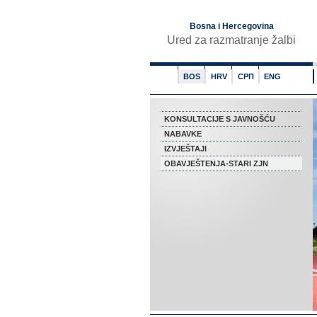
Bosna i Hercegovina
Ured za razmatranje žalbi
BOS
HRV
СРП
ENG
KONSULTACIJE S JAVNOŠĆU
NABAVKE
IZVJEŠTAJI
OBAVJEŠTENJA-STARI ZJN