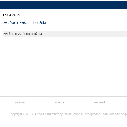
15.04.2019.::
Izvješće o izvršenju budžeta
Izvješće o izvršenju budžeta
početna
o nama
webmail
Copyright © 2018 | Ured za razmatranje žalbi Bosne i Hercegovine | Канцеларија 