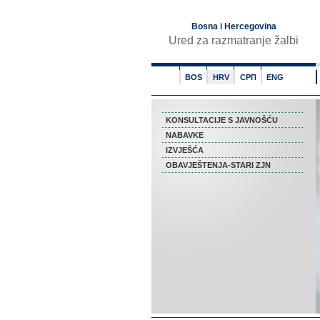
Bosna i Hercegovina
Ured za razmatranje žalbi
BOS
HRV
СРП
ENG
KONSULTACIJE S JAVNOŠĆU
NABAVKE
IZVJEŠĆA
OBAVJEŠTENJA-STARI ZJN