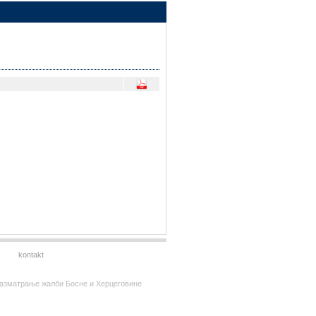
kontakt
за разматрање жалби Босне и Херцеговине