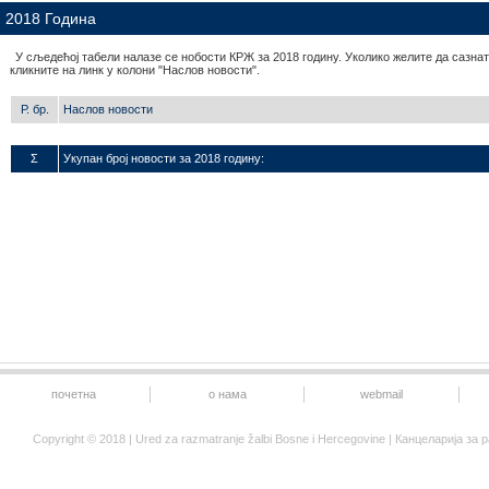
2018 Година
У сљедећој табели налазе се нобости КРЖ за 2018 годину. Уколико желите да сазнат
кликните на линк у колони "Наслов новости".
Р. бр.
Наслов новости
Σ
Укупан број новости за 2018 годину:
почетна
о нама
webmail
Copyright © 2018 | Ured za razmatranje žalbi Bosne i Hercegovine | Канцеларија 