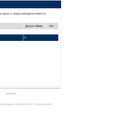
е више о свакој наведеној новости,
Датум објаве
Хит
0
контакт
за разматрање жалби Босне и Херцеговине