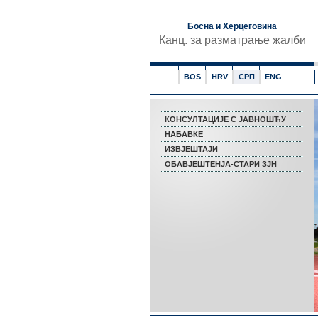
Босна и Херцеговина
Канц. за разматрање жалби
BOS
HRV
СРП
ENG
КОНСУЛТАЦИЈЕ С ЈАВНОШЋУ
НАБАВКЕ
ИЗВЈЕШТАЈИ
ОБАВЈЕШТЕНЈА-СТАРИ ЗЈН