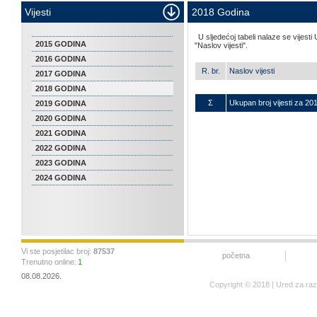
Vijesti
2018 Godina
U sljedećoj tabeli nalaze se vijesti
2015 GODINA
"Naslov vijesti".
2016 GODINA
R. br.
Naslov vijesti
2017 GODINA
2018 GODINA
Σ
Ukupan broj vijesti za 20
2019 GODINA
2020 GODINA
2021 GODINA
2022 GODINA
2023 GODINA
2024 GODINA
Vi ste posjetilac broj:
87537
početna
Trenutno online:
1
08.08.2026.
Copyright © 2018 | Ured za ra