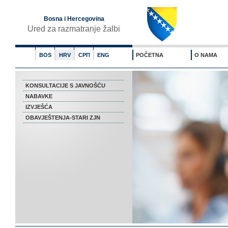
Bosna i Hercegovina
Ured za razmatranje žalbi
BOS
HRV
СРП
ENG
POČETNA
O NAMA
KONSULTACIJE S JAVNOŠĆU
NABAVKE
IZVJEŠĆA
OBAVJEŠTENJA-STARI ZJN