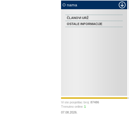
O nama
ČLANOVI URŽ
OSTALE INFORMACIJE
Vi ste posjetilac broj:
87486
Trenutno online:
1
07.08.2026.