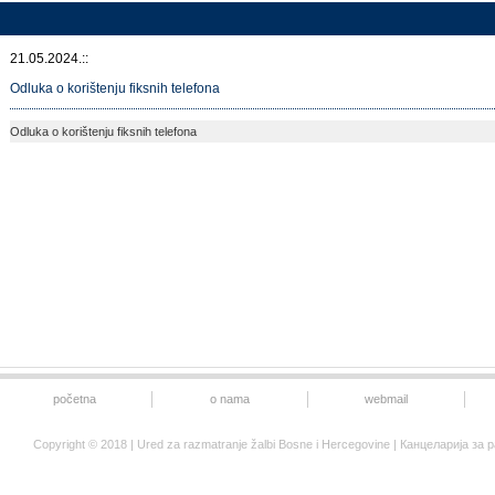
21.05.2024.::
Odluka o korištenju fiksnih telefona
Odluka o korištenju fiksnih telefona
početna
o nama
webmail
Copyright © 2018 | Ured za razmatranje žalbi Bosne i Hercegovine | Канцеларија 