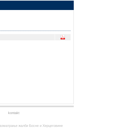
kontakt
за разматрање жалби Босне и Херцеговине