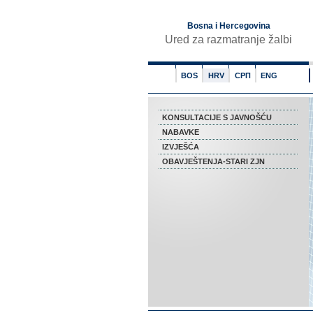
Bosna i Hercegovina
Ured za razmatranje žalbi
BOS
HRV
СРП
ENG
KONSULTACIJE S JAVNOŠĆU
NABAVKE
IZVJEŠĆA
OBAVJEŠTENJA-STARI ZJN